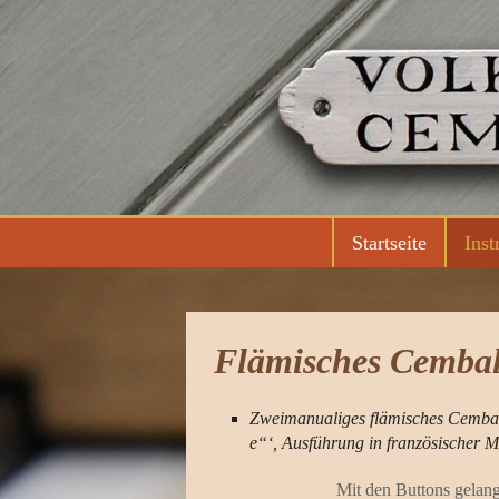
Zum
Inhalt
springen
Startseite
Inst
Flämisches Cembal
Zweimanualiges flämisches Cembalo
e“‘, Ausführung in französischer
Mit den Buttons gelang