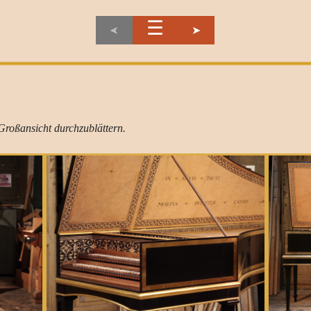
☰
➤
➤
 Großansicht durchzublättern
.