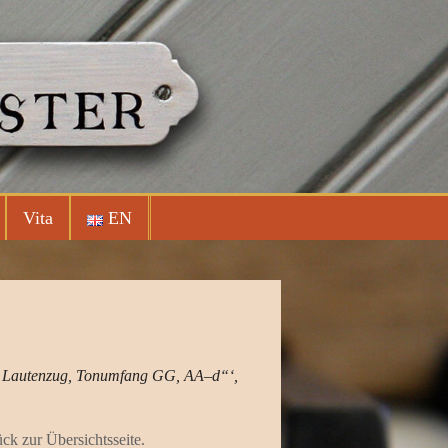
Vita
EN
′, Lautenzug, Tonumfang GG, AA–d“‘,
ck zur Übersichtsseite.