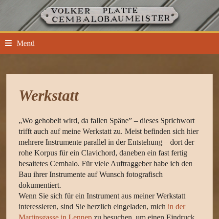
Zum
Inhalt
springen
Menü
Werkstatt
„Wo gehobelt wird, da fallen Späne” – dieses Sprichwort
trifft auch auf meine Werkstatt zu. Meist befinden sich hier
mehrere Instrumente parallel in der Entstehung – dort der
rohe Korpus für ein Clavichord, daneben ein fast fertig
besaitetes Cembalo. Für viele Auftraggeber habe ich den
Bau ihrer Instrumente auf Wunsch fotografisch
dokumentiert.
Wenn Sie sich für ein Instrument aus meiner Werkstatt
interessieren, sind Sie herzlich eingeladen, mich
in der
Martinsgasse in Lennep
zu besuchen, um einen Eindruck