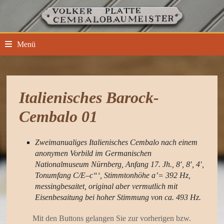
Zum
Inhalt
springen
Menü
Italienisches Barock-
Cembalo 01
Zweimanualiges Italienisches Cembalo nach einem
anonymen Vorbild im Germanischen
Nationalmuseum Nürnberg, Anfang 17. Jh., 8′, 8′, 4′,
Tonumfang C/E–c“‘, Stimmtonhöhe a’= 392 Hz,
messingbesaitet, original aber vermutlich mit
Eisenbesaitung bei hoher Stimmung von ca. 493 Hz.
Mit den Buttons gelangen Sie zur vorherigen bzw.